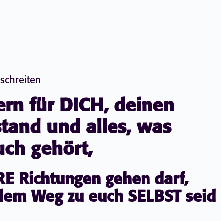
chreiten
rn für DICH, deinen
stand und alles, was
ch gehört,
E Richtungen gehen darf,
 dem Weg zu euch SELBST seid