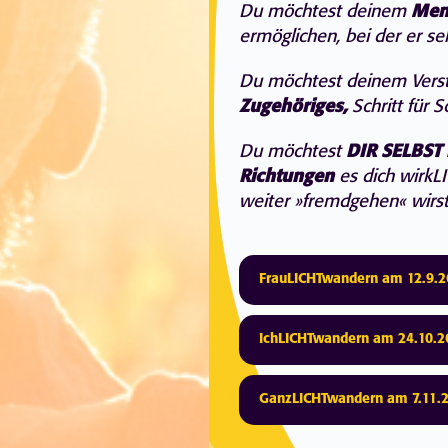
Du möchtest deinem
Men
ermöglichen, bei der er 
Du möchtest deinem Verst
Zugehöriges,
Schritt für 
Du möchtest
DIR SELBST
Richtungen
es dich wirkL
weiter »fremdgehen« wirs
FrauLICHTwandern am 12.9.2
IchLICHTwandern am 24.10.2
GanzLICHTwandern am 7.11.