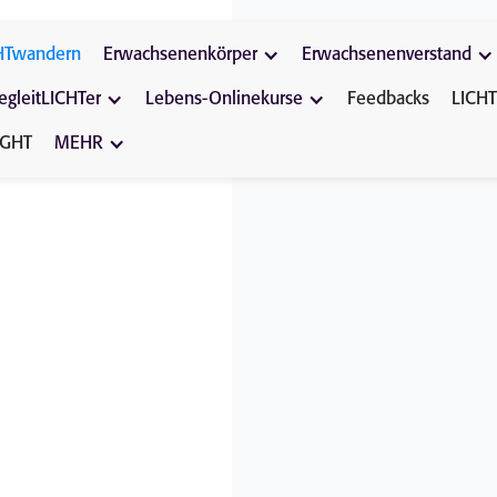
HTwandern
Erwachsenenkörper
Erwachsenenverstand
egleitLICHTer
Lebens-Onlinekurse
Feedbacks
LICHT
IGHT
MEHR