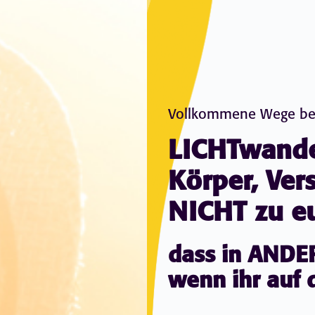
Vollkommene Wege bes
LICHTwande
Körper, Ver
NICHT zu eu
dass in ANDER
wenn ihr auf