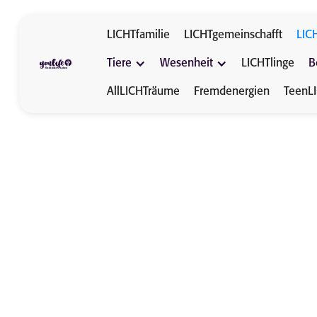
LICHTfamilie
LICHTgemeinschafft
LIC
Tiere
Wesenheit
LICHTlinge
B
AllLICHTräume
Fremdenergien
TeenL