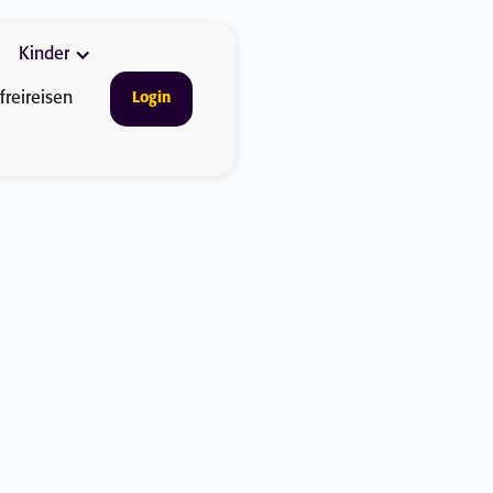
Kinder
freireisen
Login