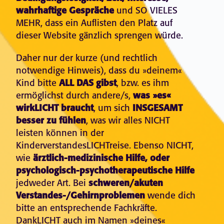
wahrhaftige Gespräche
und SO VIELES
MEHR, dass ein Auflisten den Platz auf
dieser Website gänzlich sprengen würde.
Daher nur der kurze (und rechtlich
notwendige Hinweis), dass du »deinem«
Kind bitte
ALL DAS gibst
, bzw. es ihm
ermöglichst durch andere/s,
was »es«
wirkLICHT braucht
, um sich
INSGESAMT
besser zu fühlen
, was wir alles NICHT
leisten können in der
KinderverstandesLICHTreise. Ebenso NICHT,
wie
ärztlich-medizinische Hilfe, oder
psychologisch-psychotherapeutische Hilfe
jedweder Art. Bei
schweren/akuten
Verstandes-/Gehirnproblemen
wende dich
bitte an entsprechende Fachkräfte.
DankLICHT auch im Namen »deines«