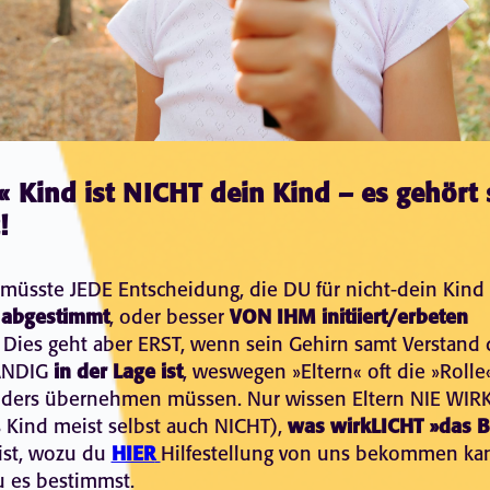
« Kind ist NICHT dein Kind – es gehört 
!
 müsste JEDE Entscheidung, die DU für nicht-dein Kind tr
 abgestimmt
, oder besser
VON IHM initiiert/erbeten
 Dies geht aber ERST, wenn sein Gehirn samt Verstand
ÄNDIG
in der Lage ist
, weswegen »Eltern« oft die »Rolle
iders übernehmen müssen. Nur wissen Eltern NIE WIR
 Kind meist selbst auch NICHT),
was wirkLICHT »das B
 ist, wozu du
HIER
Hilfestellung von uns bekommen kan
 es bestimmst.