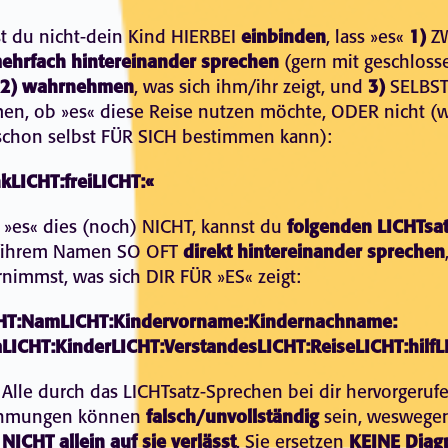
t du nicht-dein Kind HIERBEI
einbinden
, lass »es«
1)
ZW
ehrfach hintereinander sprechen
(gern mit geschloss
2)
wahrnehmen
, was sich ihm/ihr zeigt, und
3)
SELBS
en, ob »es« diese Reise nutzen möchte, ODER nicht (
 schon selbst FÜR SICH bestimmen kann):
kLICHT:freiLICHT:«
 »es« dies (noch) NICHT, kannst du
folgenden LICHTsa
/ihrem Namen SO OFT
direkt hintereinander sprechen
nimmst, was sich DIR FÜR »ES« zeigt:
HT:NamLICHT:Kindervorname:Kindernachname:
aLICHT:KinderLICHT:VerstandesLICHT:ReiseLICHT:hilfL
 Alle durch das LICHTsatz-Sprechen bei dir hervorgeruf
hmungen können
falsch/unvollständig
sein, weswege
e
NICHT allein auf sie verlässt
. Sie ersetzen
KEINE Diag