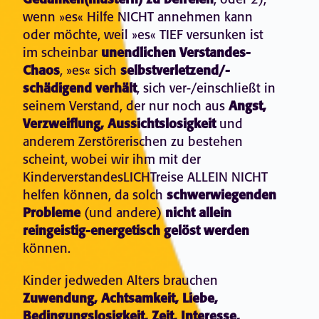
Gedanken(mustern) zu befreien
wenn »es« Hilfe NICHT annehmen kann
oder möchte, weil »es« TIEF versunken ist
im scheinbar
unendlichen
Verstandes-
Chaos
, »es« sich
selbstverletzend/-
schädigend verhält
, sich ver-/einschließt in
seinem Verstand, der nur noch aus
Angst,
Verzweiflung, Aussichtslosigkeit
und
anderem Zerstörerischen zu bestehen
scheint, wobei wir ihm mit der
KinderverstandesLICHTreise ALLEIN NICHT
helfen können, da solch
schwerwiegenden
Probleme
(und andere)
nicht allein
reingeistig-energetisch gelöst werden
können.
Kinder jedweden Alters brauchen
Zuwendung, Achtsamkeit, Liebe,
Bedingungslosigkeit, Zeit, Interesse,