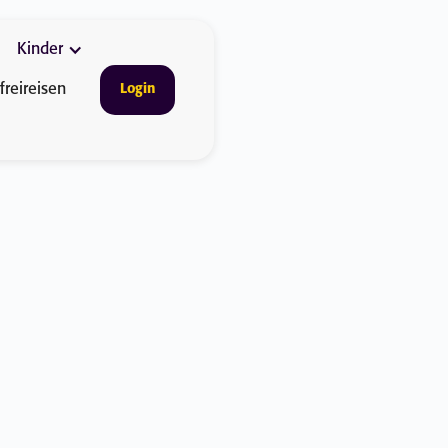
Kinder
freireisen
Login