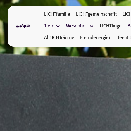
LICHTfamilie
LICHTgemeinschafft
LIC
Tiere
Wesenheit
LICHTlinge
B
AllLICHTräume
Fremdenergien
TeenL