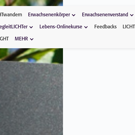
HTwandern
Erwachsenenkörper
Erwachsenenverstand
egleitLICHTer
Lebens-Onlinekurse
Feedbacks
LICHT
IGHT
MEHR