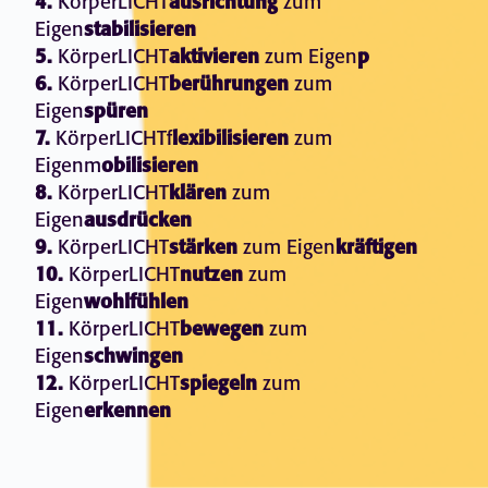
4.
KörperLICHT
ausrichtung
zum
Eigen
stabilisieren
5.
KörperLICHT
aktivieren
zum
Eigen
p
6.
KörperLICHT
berührungen
zum
Eigen
spüren
7.
KörperLICHTf
lexibilisieren
zum
Eigenm
obilisieren
8.
KörperLICHT
klären
zum
Eigen
ausdrücken
9.
KörperLICHT
stärken
zum Eigen
kräftigen
10.
KörperLICHT
nutzen
zum
Eigen
wohlfühlen
11.
KörperLICHT
bewegen
zum
Eigen
schwingen
12.
KörperLICHT
spiegeln
zum
Eigen
erkennen