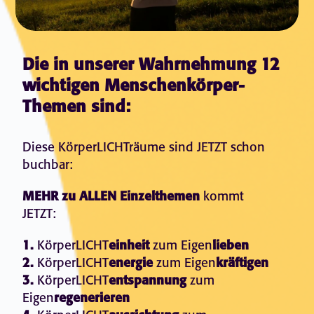
Die in unserer Wahrnehmung 12
wichtigen Menschenkörper-
Themen sind:
Diese KörperLICHTräume sind JETZT schon
buchbar:
MEHR zu ALLEN Einzelthemen
kommt
JETZT:
1.
KörperLICHT
einheit
zum
Eigen
lieben
2.
KörperLICHT
energie
zum
Eigen
kräftigen
3.
KörperLICHT
entspannung
zum
Eigen
regenerieren