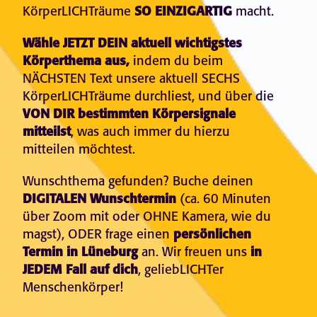
KörperLICHTräume
SO EINZIGARTIG
macht.
Wähle JETZT DEIN aktuell wichtigstes
Körperthema aus,
indem du beim
NÄCHSTEN Text unsere aktuell SECHS
KörperLICHTräume durchliest, und über die
VON DIR bestimmten Körpersignale
mitteilst
, was auch immer du hierzu
mitteilen möchtest.
Wunschthema gefunden? Buche deinen
DIGITALEN Wunschtermin
(ca. 60 Minuten
über Zoom mit oder OHNE Kamera, wie du
magst), ODER frage einen
persönlichen
Termin in Lüneburg
an. Wir freuen uns
in
JEDEM Fall auf dich
, geliebLICHTer
Menschenkörper!