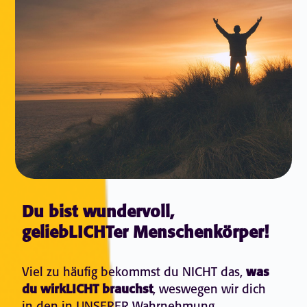
Du bist wundervoll,
geliebLICHTer Menschenkörper!
Viel zu häufig bekommst du NICHT das,
was
du wirkLICHT brauchst
, weswegen wir dich
in den in UNSERER Wahrnehmung