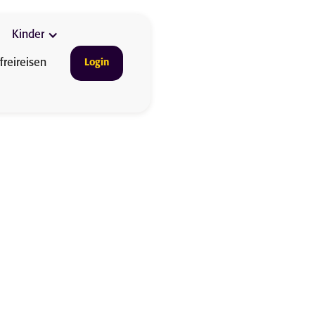
Kinder
freireisen
Login