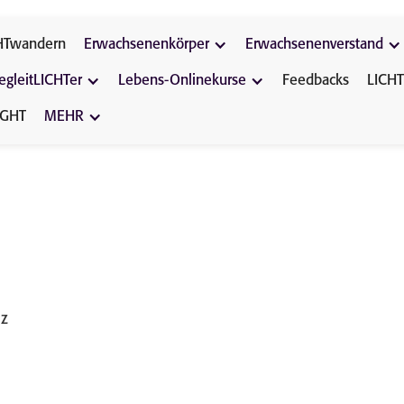
HTwandern
Erwachsenenkörper
Erwachsenenverstand
egleitLICHTer
Lebens-Onlinekurse
Feedbacks
LICHT
IGHT
MEHR
lz