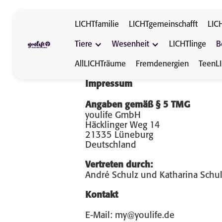
LICHTfamilie
LICHTgemeinschafft
LIC
Tiere
Wesenheit
LICHTlinge
B
AllLICHTräume
Fremdenergien
TeenL
Impressum
Angaben gemäß § 5 TMG
youlife GmbH
Häcklinger Weg 14
21335 Lüneburg
Deutschland
Vertreten durch:
André Schulz und Katharina Schu
Kontakt
E-Mail: my@youlife.de