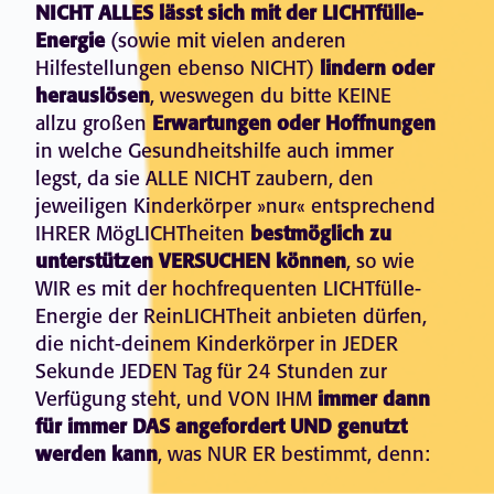
NICHT ALLES lässt sich mit der LICHTfülle-
Energie
(sowie mit vielen anderen
Hilfestellungen ebenso NICHT)
lindern oder
herauslösen
, weswegen du bitte KEINE
allzu großen
Erwartungen oder Hoffnungen
in welche Gesundheitshilfe auch immer
legst, da sie ALLE NICHT zaubern, den
jeweiligen Kinderkörper »nur« entsprechend
IHRER MögLICHTheiten
bestmöglich zu
unterstützen VERSUCHEN können
, so wie
WIR es mit der hochfrequenten LICHTfülle-
Energie der ReinLICHTheit anbieten dürfen,
die nicht-deinem Kinderkörper in JEDER
Sekunde JEDEN Tag für 24 Stunden zur
Verfügung steht, und VON IHM
immer dann
für immer DAS angefordert UND genutzt
werden kann
, was NUR ER bestimmt, denn: