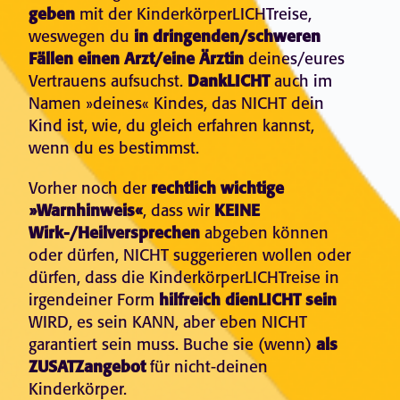
geben
mit der KinderkörperLICHTreise,
weswegen du
in dringenden/schweren
Fällen einen Arzt/eine Ärztin
deines/eures
Vertrauens aufsuchst.
DankLICHT
auch im
Namen »deines« Kindes, das NICHT dein
Kind ist, wie, du gleich erfahren kannst,
wenn du es bestimmst.
Vorher noch der
rechtlich wichtige
»Warnhinweis«
, dass wir
KEINE
Wirk-/Heilversprechen
abgeben können
oder dürfen, NICHT suggerieren wollen oder
dürfen, dass die KinderkörperLICHTreise in
irgendeiner Form
hilfreich dienLICHT sein
WIRD, es sein KANN, aber eben NICHT
garantiert sein muss. Buche sie (wenn)
als
ZUSATZangebot
für nicht-deinen
Kinderkörper.