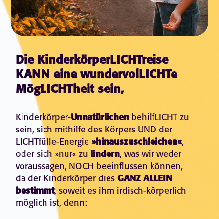
Die KinderkörperLICHTreise
KANN eine wundervolLICHTe
MögLICHTheit sein,
Kinderkörper-
Unnatürlichen
behilfLICHT zu
sein, sich mithilfe des Körpers UND der
LICHTfülle-Energie
»hinauszuschleichen«
,
oder sich »nur« zu
lindern
, was wir weder
voraussagen, NOCH beeinflussen können,
da der Kinderkörper dies
GANZ ALLEIN
bestimmt
, soweit es ihm irdisch-körperlich
möglich ist, denn: