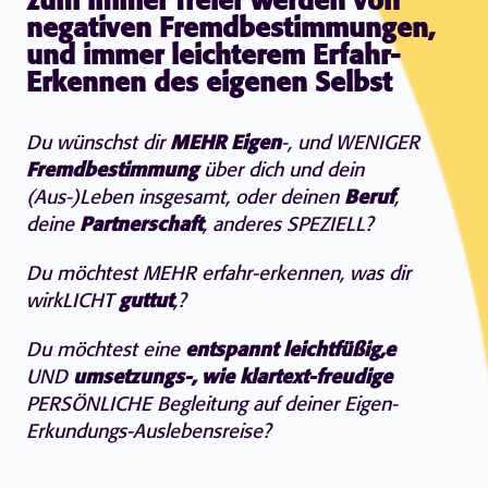
zum immer freier werden von
negativen Fremdbestimmungen,
und immer leichterem Erfahr-
Erkennen des eigenen Selbst
Du wünschst dir
MEHR Eigen
-, und WENIGER
Fremdbestimmung
über dich und dein
(Aus-)Leben insgesamt, oder deinen
Beruf
,
deine
Partnerschaft
, anderes SPEZIELL?
Du möchtest MEHR erfahr-erkennen, was dir
wirkLICHT
guttut
,?
Du möchtest eine
entspannt leichtfüßig,e
UND
umsetzungs-, wie klartext-freudige
PERSÖNLICHE Begleitung auf deiner Eigen-
Erkundungs-Auslebensreise?