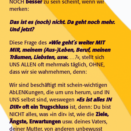
NOCH
besser
zu sein scheint, wenn wir
merken:
Das ist es (noch) nicht. Da geht noch mehr.
Und jetzt?
Diese Frage des
»Wie geht´s weiter MIT
MIR, meinem (Aus-)Leben, Beruf, meinen
Träumen, Liebsten, usw.
…?«
, stellt sich
UNS ALLEN oft mehrmals täglich, OHNE,
dass wir sie wahrnehmen, denn:
Wir sind beschäftigt mit schein-wichtigen
AbLENKungen, die um uns herum, und IN
UNS selbst sind, weswegen
»Es ist alles IN
DIR«
oft ein Trugschluss
ist, denn: Du bist
NICHT alles, was »in dir« ist, wie die
Ziele,
Ängste, Erwartungen
usw. deines Vaters,
deiner Mutter, von anderen unbewusst