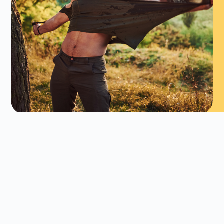
Was GENAU in der
IchLICHTbegleitung passiert,
kann dir NIEMAND vorhersagen. Auch ich
(:Katharina:) NICHT, die dich hierbei
ichLICHTbegleiten darf, weiß nicht, was wir
gemeinschafftLICHT und DU all-ein