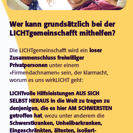
Wer kann grundsätzlich bei der
LICHTgemeinschafft mithelfen?
Die LICHTgemeinschafft wird ein
loser
Zusammenschluss freiwilliger
Privatpersonen
unter einem
»Firmendachnamen« sein, der klarmacht,
worum es uns wirkLICHT geht:
LICHTvolle Hilfsleistungen AUS SICH
SELBST HERAUS in die Welt zu tragen zu
denjenigen, die es hier AM SCHWERSTEN
getroffen hat
, wozu unter anderem die
Schwerstkranken, Unheilbarkranken,
Eingeschränkten, ältesten, isoliert-