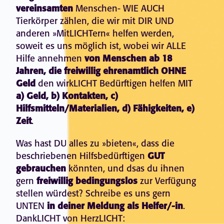
vereinsamten
Menschen- WIE AUCH
Tierkörper zählen, die wir mit DIR UND
anderen »MitLICHTern« helfen werden,
soweit es uns möglich ist, wobei wir ALLE
Hilfe annehmen
von Menschen ab 18
Jahren, die freiwillig ehrenamtlich OHNE
Geld
den wirkLICHT Bedürftigen helfen MIT
a) Geld, b) Kontakten, c)
Hilfsmitteln/Materialien, d) Fähigkeiten, e)
Zeit
.
Was hast DU alles zu »bieten«, dass die
beschriebenen Hilfsbedürftigen
GUT
gebrauchen
könnten, und dsas du ihnen
gern
freiwillig bedingungslos
zur Verfügung
stellen würdest? Schreibe es uns gern
UNTEN
in deiner Meldung als Helfer/-in
.
DankLICHT von HerzLICHT: