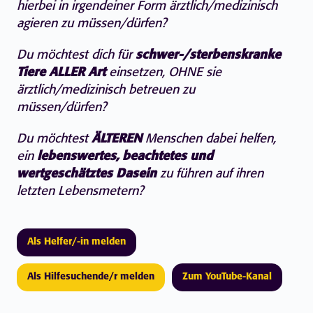
hierbei in irgendeiner Form ärztlich/medizinisch
agieren zu müssen/dürfen?
Du möchtest dich für
schwer-/sterbenskranke
Tiere ALLER Art
einsetzen, OHNE sie
ärztlich/medizinisch betreuen zu
müssen/dürfen?
Du möchtest
ÄLTEREN
Menschen dabei helfen,
ein
lebenswertes, beachtetes und
wertgeschätztes Dasein
zu führen auf ihren
letzten Lebensmetern?
Als Helfer/-in melden
Als Hilfesuchende/r melden
Zum YouTube-Kanal