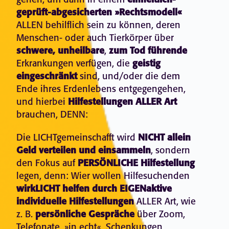
einheitlich-
geprüft-abgesicherten »Rechtsmodell«
ALLEN behilflich sein zu können, deren
Menschen- oder auch Tierkörper über
schwere, unheilbare
,
zum Tod führende
Erkrankungen verfügen, die
geistig
eingeschränkt
sind, und/oder die dem
Ende ihres Erdenlebens entgegengehen,
und hierbei
Hilfestellungen ALLER Art
brauchen, DENN:
Die LICHTgemeinschafft wird
NICHT allein
Geld
verteilen und einsammeln
, sondern
den Fokus auf
PERSÖNLICHE Hilfestellung
legen, denn: Wier wollen Hilfesuchenden
wirkLICHT helfen durch EIGENaktive
individuelle Hilfestellungen
ALLER Art, wie
z. B.
persönliche Gespräche
über Zoom,
Telefonate, »in echt«, Schenkungen