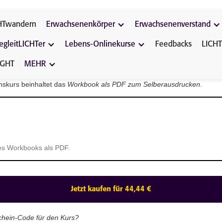
HTwandern
Erwachsenenkörper
Erwachsenenverstand
egleitLICHTer
Lebens-Onlinekurse
Feedbacks
LICHT
IGHT
MEHR
nskurs beinhaltet das
Workbook als PDF zum Selberausdrucken
.
es Workbooks als PDF.
Jetzt kaufen für 44,44 €
chein-Code für den Kurs?