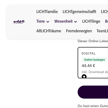
LICHTfamilie
LICHTgemeinschafft
LIC
Tiere
Wesenheit
LICHTlinge
B
AllLICHTräume
Fremdenergien
TeenL
Dieser Online-Lebe
DIGITAL
Sofort loslegen
44,44 €
inkl. Download d
Du hast einen Guts