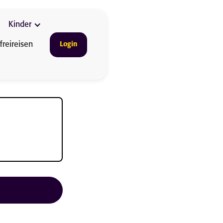
Kinder
freireisen
Login