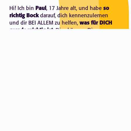
Hi! Ich bin
Paul
, 17 Jahre alt, und habe
so
richtig Bock
darauf, dich kennenzulernen
und dir BEI ALLEM zu helfen,
was für DICH
gerade wichtig ist
. Dies können Dinge aus
der
Schule
sein, deiner
Ausbildung/Arbeit
,
deiner
Familie
, deinen
Freunden
,
Hobbys
… einfach ALLES, was dir so durch den
Kopf
oder Bauch
geht, dir am
Herz
liegt, dich
belastet, worüber du dir
Gedanken
machst,
dir unsicher bist, und
dir Hilfe wünscht
von
jemandem, der
unvoreingenommen
auf
Augenhöhe mit dir spricht,
OHNE
dich von
oben herab zu behandeln, dich zu
be-/verurteilen, oder dir »kluge Ratschläge«
gibt, denn davon halte ich gar nicht.
Ich bin einfach für dich da
, helfe dir aus