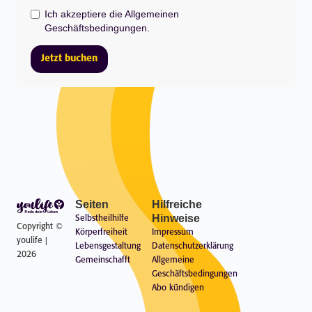
Ich akzeptiere die Allgemeinen
Geschäftsbedingungen.
Seiten
Hilfreiche
Hinweise
Selbstheilhilfe
Copyright ©
Körperfreiheit
Impressum
youlife |
Lebensgestaltung
Datenschutzerklärung
2026
Gemeinschafft
Allgemeine
Geschäftsbedingungen
Abo kündigen