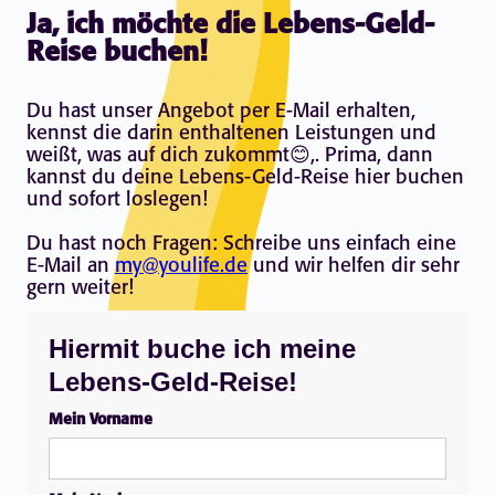
Ja, ich möchte die Lebens-Geld-
Reise buchen!
Du hast unser Angebot per E-Mail erhalten,
kennst die darin enthaltenen Leistungen und
weißt, was auf dich zukommt😊,. Prima, dann
kannst du deine Lebens-Geld-Reise hier buchen
und sofort loslegen!
Du hast noch Fragen: Schreibe uns einfach eine
E-Mail an
my@youlife.de
und wir helfen dir sehr
gern weiter!
Hiermit buche ich meine
Lebens-Geld-Reise!
Mein Vorname