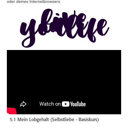
oder deines Internetbrowsers.
live
youlife
5.1 Mein Lobgehalt (Selbstliebe - Basiskurs)