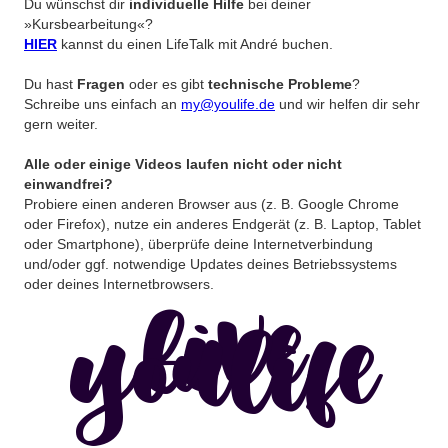
Du wünschst dir
individuelle Hilfe
bei deiner
»Kursbearbeitung«?
HIER
kannst du einen LifeTalk mit André buchen.
Du hast
Fragen
oder es gibt
technische Probleme
?
Schreibe uns einfach an
my@youlife.de
und wir helfen dir sehr
gern weiter.
Alle oder einige Videos laufen nicht oder nicht
einwandfrei?
Probiere einen anderen Browser aus (z. B. Google Chrome
oder Firefox), nutze ein anderes Endgerät (z. B. Laptop, Tablet
oder Smartphone), überprüfe deine Internetverbindung
und/oder ggf. notwendige Updates deines Betriebssystems
oder deines Internetbrowsers.
live
youlife