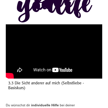
live
youlife
3.3 Die Sicht anderer auf mich (Selbstliebe -
Basiskurs)
Du wünschst dir
individuelle Hilfe
bei deiner