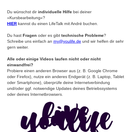
Du wünschst dir
individuelle Hilfe
bei deiner
»Kursbearbeitung«?
HIER
kannst du einen LifeTalk mit André buchen.
Du hast
Fragen
oder es gibt
technische Probleme
?
Schreibe uns einfach an
my@youlife.de
und wir helfen dir sehr
gern weiter.
Alle oder einige Videos laufen nicht oder nicht
einwandfrei?
Probiere einen anderen Browser aus (z. B. Google Chrome
oder Firefox), nutze ein anderes Endgerät (z. B. Laptop, Tablet
oder Smartphone), überprüfe deine Internetverbindung
und/oder ggf. notwendige Updates deines Betriebssystems
oder deines Internetbrowsers.
live
youlife