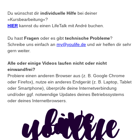
Du wünschst dir
individuelle Hilfe
bei deiner
»Kursbearbeitung«?
HIER
kannst du einen LifeTalk mit André buchen.
Du hast
Fragen
oder es gibt
technische Probleme
?
Schreibe uns einfach an
my@youlife.de
und wir helfen dir sehr
gern weiter.
Alle oder einige Videos laufen nicht oder nicht
einwandfrei?
Probiere einen anderen Browser aus (z. B. Google Chrome
oder Firefox), nutze ein anderes Endgerät (z. B. Laptop, Tablet
oder Smartphone), überprüfe deine Internetverbindung
und/oder ggf. notwendige Updates deines Betriebssystems
oder deines Internetbrowsers.
live
youlife