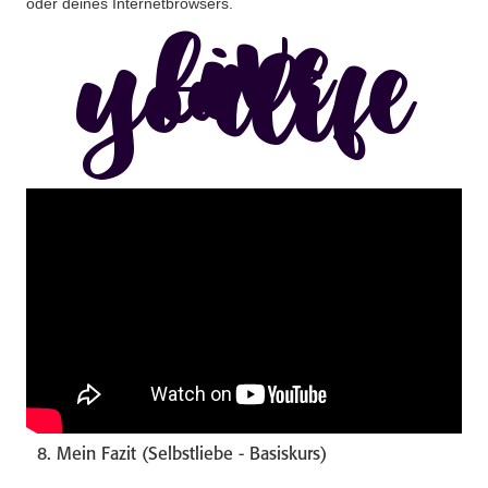
oder deines Internetbrowsers.
live
youlife
8. Mein Fazit (Selbstliebe - Basiskurs)