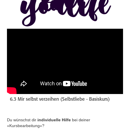
live
youlife
6.3 Mir selbst verzeihen (Selbstliebe - Basiskurs)
Du wünschst dir
individuelle Hilfe
bei deiner
»Kursbearbeitung«?