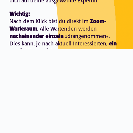
dich auf deine ausgewählte Expertin.
Wichtig:
Nach dem Klick bist du direkt im
Zoom-
Warteraum
. Alle Wartenden werden
nacheinander einzeln
»drangenommen«.
Dies kann, je nach aktuell Interessierten,
ein
wenig Wartezeit
bedeuten kann. Unsere
Expertinnen möchten jedem/jeder
Fragenden intensiv zuhören und
weiterhelfen, bemühen sich bei
hohem
»Wartenden-Aufkommen« aber um eine
zügige Beantwortung
, damit möglich alle
drankommen, die sich im Warteraum
befinden.
Das Beste: Du musst während deiner
Wartezeit
nicht die ganze Zeit auf den
Bildschirm starre
n
, sondern kannst