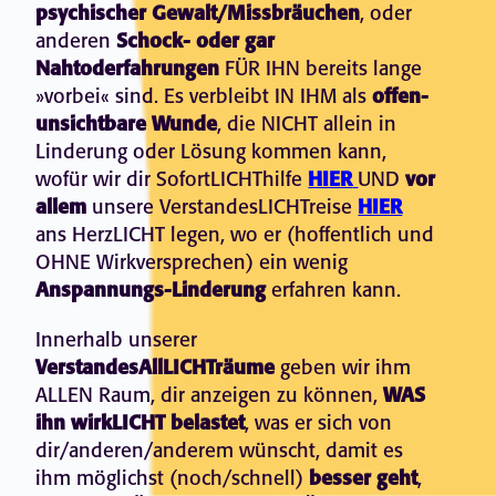
psychischer Gewalt/Missbräuchen
, oder
anderen
Schock- oder gar
Nahtoderfahrungen
FÜR IHN bereits lange
»vorbei« sind. Es verbleibt IN IHM als
offen-
unsichtbare Wunde
, die NICHT allein in
Linderung oder Lösung kommen kann,
wofür wir dir SofortLICHThilfe
HIER
UND
vor
allem
unsere VerstandesLICHTreise
HIER
ans HerzLICHT legen, wo er (hoffentlich und
OHNE Wirkversprechen) ein wenig
Anspannungs-Linderung
erfahren kann.
Innerhalb unserer
VerstandesAllLICHTräume
geben wir ihm
ALLEN Raum, dir anzeigen zu können,
WAS
ihn wirkLICHT belastet
, was er sich von
dir/anderen/anderem wünscht, damit es
ihm möglichst (noch/schnell)
besser geht
,