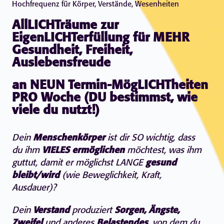
Hochfrequenz für Körper, Verstände, Wesenheiten
AllLICHTräume zur
EigenLICHTerfüllung für MEHR
Gesundheit, Freiheit,
Auslebensfreude
an NEUN Termin-MögLICHTheiten
PRO Woche (DU bestimmst, wie
viele du nutzt!)
Dein
Menschenkörper
ist dir SO wichtig, dass
du ihm
VIELES ermöglichen
möchtest, was ihm
guttut, damit er möglichst LANGE
gesund
bleibt/wird
(wie Beweglichkeit, Kraft,
Ausdauer)?
Dein
Verstand
produziert
Sorgen, Ängste,
Zweifel
und anderes
Belastendes
, von dem du