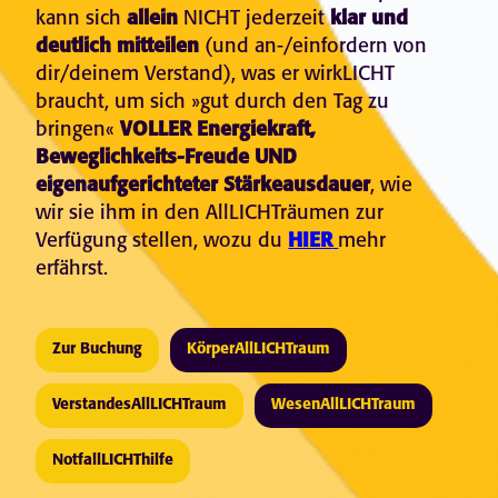
kann sich
allein
NICHT jederzeit
klar und
deutlich mitteilen
(und an-/einfordern von
dir/deinem Verstand), was er wirkLICHT
braucht, um sich »gut durch den Tag zu
bringen«
VOLLER Energiekraft,
Beweglichkeits-Freude UND
eigenaufgerichteter Stärkeausdauer
, wie
wir sie ihm in den AllLICHTräumen zur
Verfügung stellen, wozu du
HIER
mehr
erfährst.
Zur Buchung
KörperAllLICHTraum
VerstandesAllLICHTraum
WesenAllLICHTraum
NotfallLICHThilfe