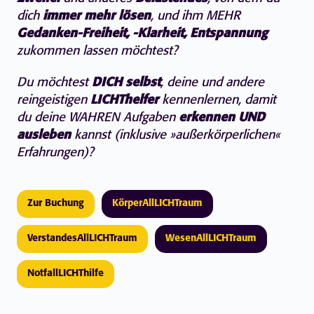
dich
immer mehr lösen
, und ihm MEHR
Gedanken-Freiheit, -Klarheit, Entspannung
zukommen lassen möchtest?
Du möchtest
DICH selbst
, deine und andere
reingeistigen
LICHThelfer
kennenlernen, damit
du deine WAHREN Aufgaben
erkennen UND
ausleben
kannst (inklusive »außerkörperlichen«
Erfahrungen)?
Zur Buchung
KörperAllLICHTraum
VerstandesAllLICHTraum
WesenAllLICHTraum
NotfallLICHThilfe