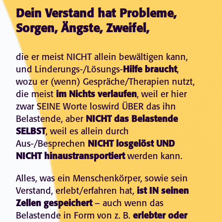
Dein Verstand hat Probleme,
Sorgen, Ängste, Zweifel,
die er meist NICHT allein bewältigen kann,
und Linderungs-/Lösungs-
Hilfe braucht
,
wozu er (wenn) Gespräche/Therapien nutzt,
die meist
im Nichts verlaufen
, weil er hier
zwar SEINE Worte loswird ÜBER das ihn
Belastende, aber
NICHT das Belastende
SELBST
, weil es allein durch
Aus-/Besprechen
NICHT losgelöst UND
NICHT hinaustransportiert
werden kann.
Alles, was ein Menschenkörper, sowie sein
Verstand, erlebt/erfahren hat,
ist IN seinen
Zellen gespeichert
– auch wenn das
Belastende in Form von z. B.
erlebter oder